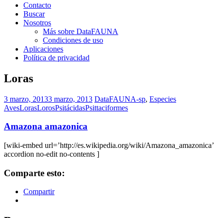
Contacto
Buscar
Nosotros
Más sobre DataFAUNA
Condiciones de uso
Aplicaciones
Política de privacidad
Loras
3 marzo, 2013
3 marzo, 2013
DataFAUNA-sp
,
Especies
Aves
Loras
Loros
Psitácidas
Psittaciformes
Amazona amazonica
[wiki-embed url=’http://es.wikipedia.org/wiki/Amazona_amazonica’
accordion no-edit no-contents ]
Comparte esto:
Compartir