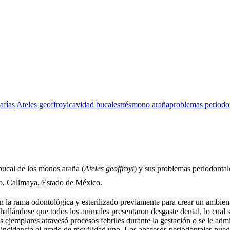
afías
Ateles geoffroyi
cavidad bucal
estrés
mono araña
problemas periodo
 bucal de los monos araña (
Ateles geoffroyi
) y sus problemas periodontal
go, Calimaya, Estado de México.
 en la rama odontológica y esterilizado previamente para crear un ambien
allándose que todos los animales presentaron desgaste dental, lo cual s
 ejemplares atravesó procesos febriles durante la gestación o se le adm
r incidencia el grado de movilidad uno. Los abscesos periodontales pued