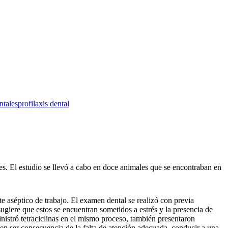
ntales
profilaxis dental
es. El estudio se llevó a cabo en doce animales que se encontraban en
te aséptico de trabajo. El examen dental se realizó con previa
ugiere que estos se encuentran sometidos a estrés y la presencia de
inistró tetraciclinas en el mismo proceso, también presentaron
en ser consecuencia de la falta de atención adecuada, conducir a una