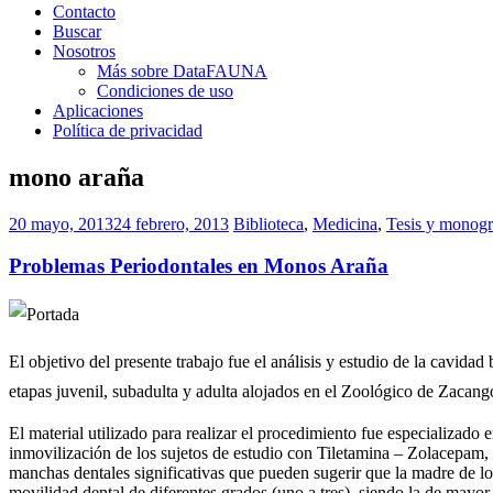
Contacto
Buscar
Nosotros
Más sobre DataFAUNA
Condiciones de uso
Aplicaciones
Política de privacidad
mono araña
20 mayo, 2013
24 febrero, 2013
Biblioteca
,
Medicina
,
Tesis y monogr
Problemas Periodontales en Monos Araña
El objetivo del presente trabajo fue el análisis y estudio de la cavidad
etapas juvenil, subadulta y adulta alojados en el Zoológico de Zacan
El material utilizado para realizar el procedimiento fue especializado
inmovilización de los sujetos de estudio con Tiletamina – Zolacepam, h
manchas dentales significativas que pueden sugerir que la madre de los
movilidad dental de diferentes grados (uno a tres), siendo la de mayo