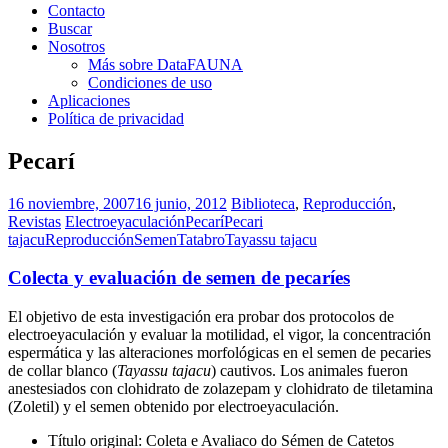
Contacto
Buscar
Nosotros
Más sobre DataFAUNA
Condiciones de uso
Aplicaciones
Política de privacidad
Pecarí
16 noviembre, 2007
16 junio, 2012
Biblioteca
,
Reproducción
,
Revistas
Electroeyaculación
Pecarí
Pecari
tajacu
Reproducción
Semen
Tatabro
Tayassu tajacu
Colecta y evaluación de semen de pecaríes
El objetivo de esta investigación era probar dos protocolos de
electroeyaculación y evaluar la motilidad, el vigor, la concentración
espermática y las alteraciones morfológicas en el semen de pecaries
de collar blanco (
Tayassu tajacu
) cautivos. Los animales fueron
anestesiados con clohidrato de zolazepam y clohidrato de tiletamina
(Zoletil) y el semen obtenido por electroeyaculación.
Título original: Coleta e Avaliaco do Sémen de Catetos