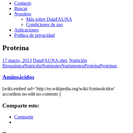
Contacto
Buscar
Nosotros
Más sobre DataFAUNA
Condiciones de uso
Aplicaciones
Política de privacidad
Proteína
17 marzo, 2013
DataFAUNA-diet
,
Nutrición
Bioquímica
Nutrición
Nutrientes
Nutrimentos
Proteína
Proteínas
Aminoácidos
[wiki-embed url=’http://es.wikipedia.org/wiki/Aminoácidos’
accordion no-edit no-contents ]
Comparte esto:
Compartir