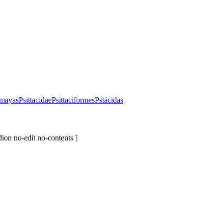
mayas
Psittacidae
Psittaciformes
Pstácidas
ion no-edit no-contents ]