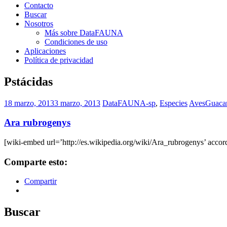
Contacto
Buscar
Nosotros
Más sobre DataFAUNA
Condiciones de uso
Aplicaciones
Política de privacidad
Pstácidas
18 marzo, 2013
3 marzo, 2013
DataFAUNA-sp
,
Especies
Aves
Guaca
Ara rubrogenys
[wiki-embed url=’http://es.wikipedia.org/wiki/Ara_rubrogenys’ accord
Comparte esto:
Compartir
Buscar