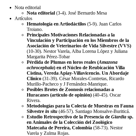
Nota editorial
Nota editorial
(3-4). José Bernardo Mesa
Artículos
Hematología en Artiodáctilos
(5-9). Juan Carlos
Troiano.
Principales Motivaciones Relacionadas a la
Vinculación y Participación en los Miembros de la
Asociación de Veterinarios de Vida Silvestre (VVS)
(10-30). Nestor Varela, Alba Lorena López y Juliana
Margarita Pérez-Tobar
Pérdida de Plumas en loros reales (
Amazona
ochrocephala
) en el Núcleo de Reubicación Villa
Cistina, Vereda Apiay-Villavicencio. Un Abordaje
Clinico
(31-39). César Morales-Contretas, Ricardo
Murillo-Pacheco y J Fernández-Manrique.
Posibles Brotes de Zoonosis relacionadas a
Huracanes (artículo de opinión)
(40-45). Oscar
Rivera.
Metodologías para la Colecta de Muestras en Fauna
Silvestre
in situ
(46-57). Santiago Monsalve-Buriticá.
Estudio Retrospectivo de la Presencia de
Giardia
sp.
en Animales de la Colección del Zoológico
Matecaña de Pereira, Colombia
(58-73). Nestor
Varela y Zulma Rojas.