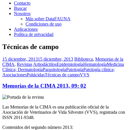
Contacto
Buscar
Nosotros
Más sobre DataFAUNA
Condiciones de uso
Aplicaciones
Política de privacidad
Técnicas de campo
15 diciembre, 2013
15 diciembre, 2013
Biblioteca
,
Memorias de la
CIMA
,
Revistas
Artiodáctilos
Epidemiología
Hematología
Medicina
Clínica; Dermatología
Parasitología
Patología
Patología clínica;
Asociaciones
Psitácidas
Técnicas de campo
VVS
Memorias de la CIMA 2013, 09: 02
Las Memorias de la CIMA es una publicación oficial de la
Asociación de Veterinarios de Vida Silvestre (VVS), registrada con
ISSN 2011-9348.
Contenidos del segundo número 2013: