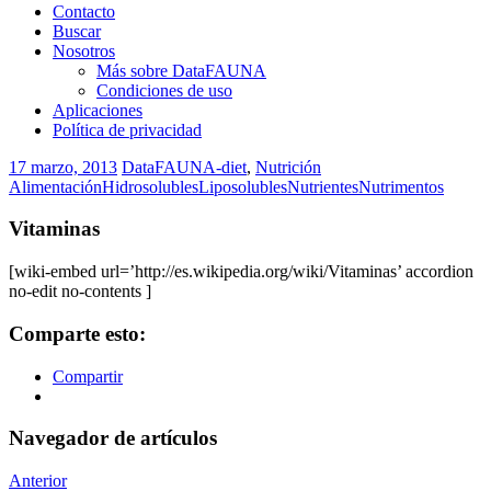
Contacto
Buscar
Nosotros
Más sobre DataFAUNA
Condiciones de uso
Aplicaciones
Política de privacidad
17 marzo, 2013
DataFAUNA-diet
,
Nutrición
Alimentación
Hidrosolubles
Liposolubles
Nutrientes
Nutrimentos
Vitaminas
[wiki-embed url=’http://es.wikipedia.org/wiki/Vitaminas’ accordion
no-edit no-contents ]
Comparte esto:
Compartir
Navegador de artículos
Anterior