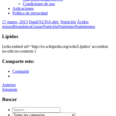
Condiciones de uso
Aplicaciones
Política de privacidad
17 marzo, 2013
DataFAUNA-diet
,
Nutrición
Ácidos
grasos
Bioquímica
Grasas
Nutrición
Nutrientes
Nutrimentos
Lípidos
[wiki-embed url=’http://es.wikipedia.org/wiki/Lípidos’ accordion
no-edit no-contents ]
Comparte esto:
Compartir
Navegador
Anterior
Siguiente
de
artículos
Buscar