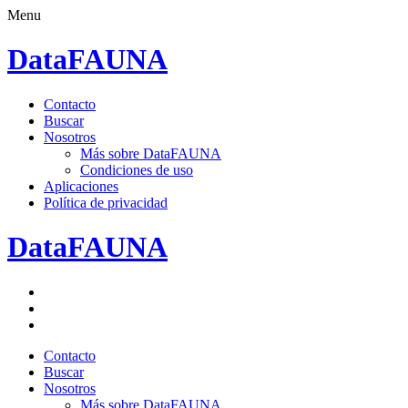
Menu
DataFAUNA
Saltar
Contacto
al
Buscar
contenido.
Nosotros
Más sobre DataFAUNA
Condiciones de uso
Aplicaciones
Política de privacidad
DataFAUNA
Facebook
Twitter
Google+
Saltar
Contacto
al
Buscar
contenido.
Nosotros
Más sobre DataFAUNA