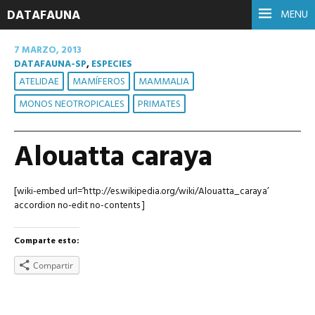
DATAFAUNA
MENU
7 MARZO, 2013
DATAFAUNA-SP
,
ESPECIES
ATELIDAE
MAMÍFEROS
MAMMALIA
MONOS NEOTROPICALES
PRIMATES
Alouatta caraya
[wiki-embed url=’http://es.wikipedia.org/wiki/Alouatta_caraya’
accordion no-edit no-contents ]
Comparte esto:
Compartir