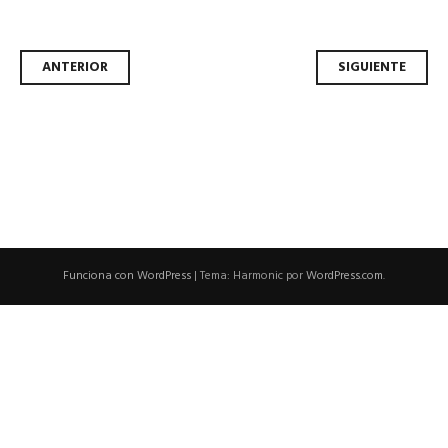
Navegador
ANTERIOR
SIGUIENTE
de
artículos
Funciona con WordPress
|
Tema: Harmonic por
WordPress.com
.