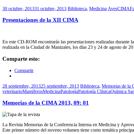
30 octubre, 2013
31 octubre, 2013
Biblioteca
,
Medicina
Aves
CIMA
F
Presentaciones de la XII CIMA
En este CD-ROM encontrarás las presentaciones realizadas durante l
realizada en la Ciudad de Manizales, los días 23 y 24 de agosto de 2
Comparte esto:
Compartir
28 septiembre, 2013
25 septiembre, 2013
Biblioteca
,
Memorias de la
veterinario
Mamíferos
Medicina
Patología
Patología Clínica
Química Sa
Memorias de la CIMA 2013, 09: 01
La Revista Memorias de la Conferencia Interna en Medicina y Aprovec
Este primer número del noveno volumen tiene como temática principal e