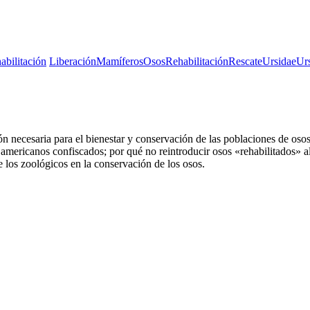
abilitación
Liberación
Mamíferos
Osos
Rehabilitación
Rescate
Ursidae
Ur
ón necesaria para el bienestar y conservación de las poblaciones de os
 americanos confiscados; por qué no reintroducir osos «rehabilitados» al
 los zoológicos en la conservación de los osos.