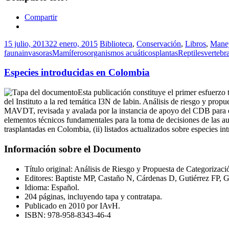
Compartir
15 julio, 2013
22 enero, 2015
Biblioteca
,
Conservación
,
Libros
,
Mane
fauna
invasoras
Mamíferos
organismos acuáticos
plantas
Reptiles
vertebr
Especies introducidas en Colombia
Esta publicación constituye el primer esfuerzo
del Instituto a la red temática I3N de Iabin. Análisis de riesgo y prop
MAVDT, revisada y avalada por la instancia de apoyo del CDB para el
elementos técnicos fundamentales para la toma de decisiones de las au
trasplantadas en Colombia, (ii) listados actualizados sobre especies in
Información sobre el Documento
Título original: Análisis de Riesgo y Propuesta de Categorizac
Editores: Baptiste MP, Castaño N, Cárdenas D, Gutiérrez FP, 
Idioma: Español.
204 páginas, incluyendo tapa y contratapa.
Publicado en 2010 por IAvH.
ISBN: 978-958-8343-46-4