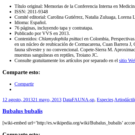
Título original: Memorias de la Conferencia Interna en Medic
ISSN: 2011-9348
Comité editorial: Carolina Gutiérrez, Natalia Zuluaga, Lorena 
Idioma: Español.
76 páginas, incluyendo tapa y contratapa.
Publicado por VVS en 2013.
Contenidos:
Chlamydophila psittaci
en Colombia, Perspectivas.
en un núcleo de reubicación de Cormacarena, Cuan Barrera J, 
fauna silvestre y no convencional. Copete-Sierra M. Aproximaci
muestras sanguíneas en reptiles, Troiano JC.
Consulte gratuitamente los artículos por separado en el
sitio We
Comparte esto:
Compartir
12 agosto, 2013
21 mayo, 2013
DataFAUNA-sp
,
Especies
Artiodáctil
Bubalus bubalis
[wiki-embed url=’http://es.wikipedia.org/wiki/Bubalus_bubalis’ accor
Comparte esto: