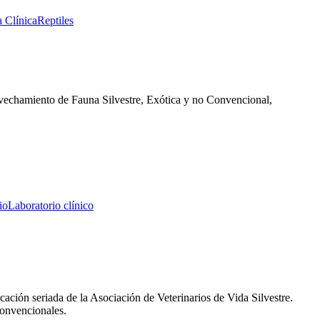
a Clínica
Reptiles
vechamiento de Fauna Silvestre, Exótica y no Convencional,
io
Laboratorio clínico
ción seriada de la Asociación de Veterinarios de Vida Silvestre.
convencionales.