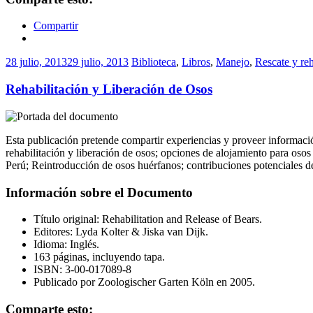
Compartir
28 julio, 2013
29 julio, 2013
Biblioteca
,
Libros
,
Manejo
,
Rescate y reh
Rehabilitación y Liberación de Osos
Esta publicación pretende compartir experiencias y proveer informaci
rehabilitación y liberación de osos; opciones de alojamiento para osos
Perú; Reintroducción de osos huérfanos; contribuciones potenciales de
Información sobre el Documento
Título original: Rehabilitation and Release of Bears.
Editores: Lyda Kolter & Jiska van Dijk.
Idioma: Inglés.
163 páginas, incluyendo tapa.
ISBN: 3-00-017089-8
Publicado por Zoologischer Garten Köln en 2005.
Comparte esto: