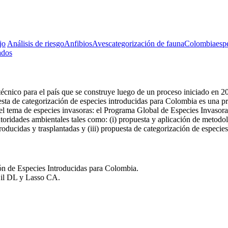
jo
Análisis de riesgo
Anfibios
Aves
categorización de fauna
Colombia
esp
ados
 técnico para el país que se construye luego de un proceso iniciado en 
uesta de categorización de especies introducidas para Colombia es una pr
 tema de especies invasoras: el Programa Global de Especies Invasoras
toridades ambientales tales como: (i) propuesta y aplicación de metodol
troducidas y trasplantadas y (iii) propuesta de categorización de especie
ión de Especies Introducidas para Colombia.
Gil DL y Lasso CA.