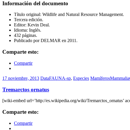
Información del documento
Título original: Wildlife and Natural Resource Management.
Tercera edición.
Editor: Kevin Deal.
Idioma: Inglés.
432 páginas.
Publicado por DELMAR en 2011.
Comparte esto:
Compartir
17 noviembre, 2013
DataFAUNA-sp
,
Especies
Mamíferos
Mammalia
Tremarctos ornatus
[wiki-embed url=’http://es.wikipedia.org/wiki/Tremarctos_ornatus’ ac
Comparte esto:
Compartir