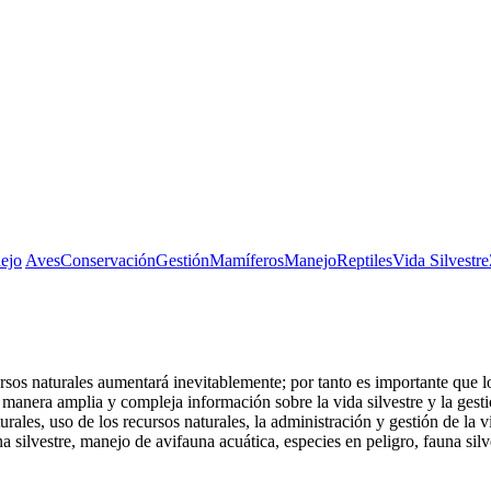
ejo
Aves
Conservación
Gestión
Mamíferos
Manejo
Reptiles
Vida Silvestre
rsos naturales aumentará inevitablemente; por tanto es importante que 
e manera amplia y compleja información sobre la vida silvestre y la gesti
les, uso de los recursos naturales, la administración y gestión de la vi
 silvestre, manejo de avifauna acuática, especies en peligro, fauna silv