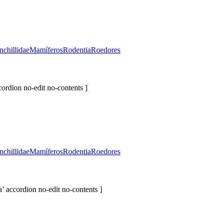
nchillidae
Mamíferos
Rodentia
Roedores
cordion no-edit no-contents ]
nchillidae
Mamíferos
Rodentia
Roedores
’ accordion no-edit no-contents ]