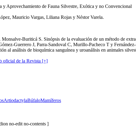
ina y Aprovechamiento de Fauna Silvestre, Exótica y no Convencional
López, Mauricio Vargas, Liliana Rojas y Néstor Varela.
 Monsalve-Buriticá S. Sinópsis de la evaluación de un método de ext
Gómez-Guerrero J, Parra-Sandoval C, Murillo-Pacheco T y Fernández-M
ón al análisis de bioquímica sanguínea y uroanálisis en animales silve
b oficial de la Revista [+]
os
Artiodactyla
Búfalo
Mamíferos
dion no-edit no-contents ]