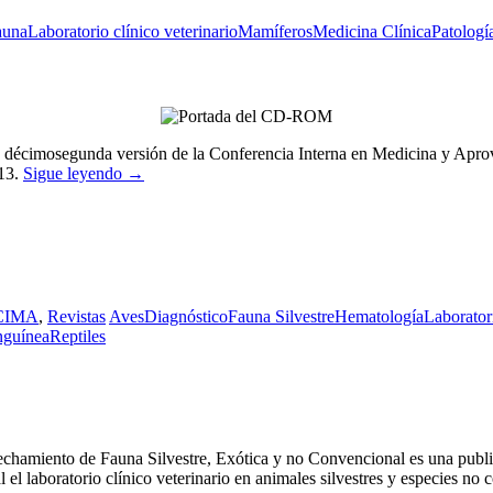
auna
Laboratorio clínico veterinario
Mamíferos
Medicina Clínica
Patologí
a décimosegunda versión de la Conferencia Interna en Medicina y Apro
013.
Sigue leyendo
→
 CIMA
,
Revistas
Aves
Diagnóstico
Fauna Silvestre
Hematología
Laborator
nguínea
Reptiles
hamiento de Fauna Silvestre, Exótica y no Convencional es una publica
l laboratorio clínico veterinario en animales silvestres y especies no 