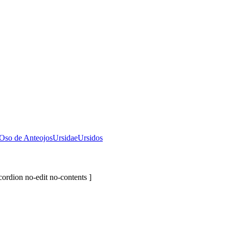
Oso de Anteojos
Ursidae
Ursidos
cordion no-edit no-contents ]