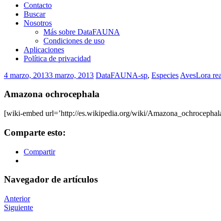
Contacto
Buscar
Nosotros
Más sobre DataFAUNA
Condiciones de uso
Aplicaciones
Política de privacidad
4 marzo, 2013
3 marzo, 2013
DataFAUNA-sp
,
Especies
Aves
Lora rea
Amazona ochrocephala
[wiki-embed url=’http://es.wikipedia.org/wiki/Amazona_ochrocephala’
Comparte esto:
Compartir
Navegador de artículos
Anterior
Siguiente