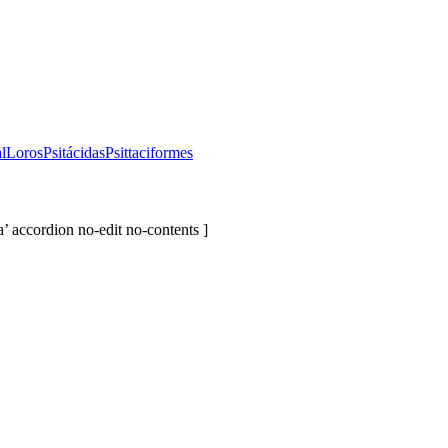
l
Loros
Psitácidas
Psittaciformes
 accordion no-edit no-contents ]