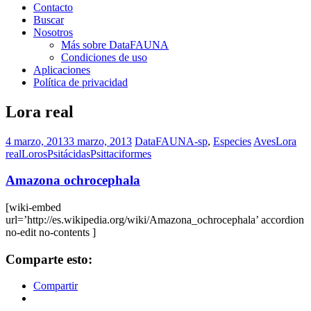
Contacto
Buscar
Nosotros
Más sobre DataFAUNA
Condiciones de uso
Aplicaciones
Política de privacidad
Lora real
4 marzo, 2013
3 marzo, 2013
DataFAUNA-sp
,
Especies
Aves
Lora
real
Loros
Psitácidas
Psittaciformes
Amazona ochrocephala
[wiki-embed
url=’http://es.wikipedia.org/wiki/Amazona_ochrocephala’ accordion
no-edit no-contents ]
Comparte esto:
Compartir