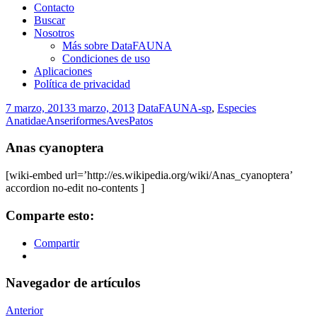
Contacto
Buscar
Nosotros
Más sobre DataFAUNA
Condiciones de uso
Aplicaciones
Política de privacidad
7 marzo, 2013
3 marzo, 2013
DataFAUNA-sp
,
Especies
Anatidae
Anseriformes
Aves
Patos
Anas cyanoptera
[wiki-embed url=’http://es.wikipedia.org/wiki/Anas_cyanoptera’
accordion no-edit no-contents ]
Comparte esto:
Compartir
Navegador de artículos
Anterior