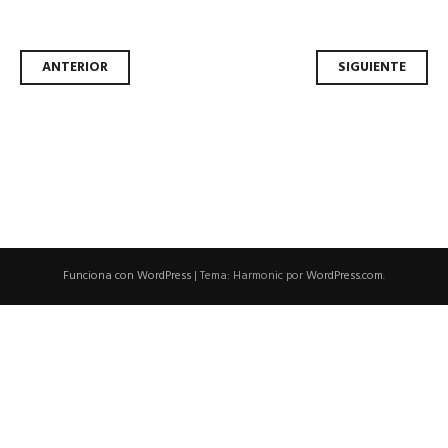
Navegador
ANTERIOR
SIGUIENTE
de
artículos
Funciona con WordPress
|
Tema: Harmonic por
WordPress.com
.