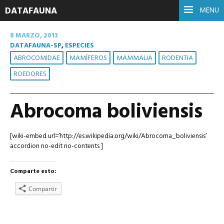
DATAFAUNA
MENU
8 MARZO, 2013
DATAFAUNA-SP
,
ESPECIES
ABROCOMIDAE
MAMÍFEROS
MAMMALIA
RODENTIA
ROEDORES
Abrocoma boliviensis
[wiki-embed url=’http://es.wikipedia.org/wiki/Abrocoma_boliviensis’
accordion no-edit no-contents ]
Comparte esto:
Compartir