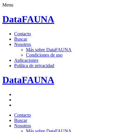
Menu
DataFAUNA
Saltar
Contacto
al
Buscar
contenido.
Nosotros
Más sobre DataFAUNA
Condiciones de uso
Aplicaciones
Política de privacidad
DataFAUNA
Facebook
Twitter
Google+
Saltar
Contacto
al
Buscar
contenido.
Nosotros
Más sobre DataFAUNA