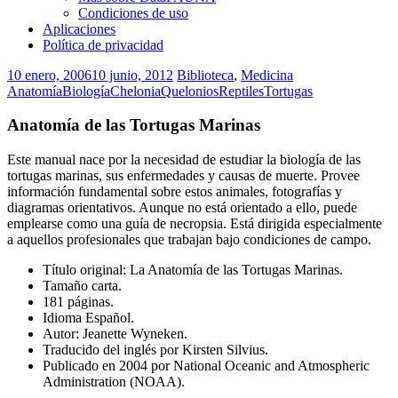
Condiciones de uso
Aplicaciones
Política de privacidad
10 enero, 2006
10 junio, 2012
Biblioteca
,
Medicina
Anatomía
Biología
Chelonia
Quelonios
Reptiles
Tortugas
Anatomía de las Tortugas Marinas
Este manual nace por la necesidad de estudiar la biología de las
tortugas marinas, sus enfermedades y causas de muerte. Provee
información fundamental sobre estos animales, fotografías y
diagramas orientativos. Aunque no está orientado a ello, puede
emplearse como una guía de necropsia. Está dirigida especialmente
a aquellos profesionales que trabajan bajo condiciones de campo.
Título original: La Anatomía de las Tortugas Marinas.
Tamaño carta.
181 páginas.
Idioma Español.
Autor: Jeanette Wyneken.
Traducido del inglés por Kirsten Silvius.
Publicado en 2004 por National Oceanic and Atmospheric
Administration (NOAA).