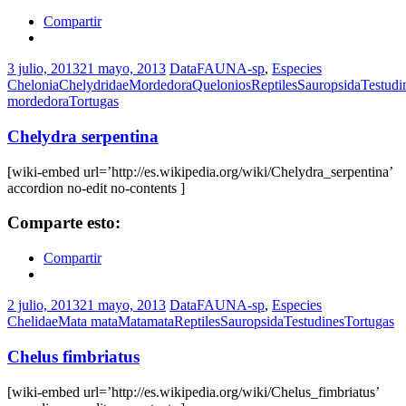
Compartir
3 julio, 2013
21 mayo, 2013
DataFAUNA-sp
,
Especies
Chelonia
Chelydridae
Mordedora
Quelonios
Reptiles
Sauropsida
Testudi
mordedora
Tortugas
Chelydra serpentina
[wiki-embed url=’http://es.wikipedia.org/wiki/Chelydra_serpentina’
accordion no-edit no-contents ]
Comparte esto:
Compartir
2 julio, 2013
21 mayo, 2013
DataFAUNA-sp
,
Especies
Chelidae
Mata mata
Matamata
Reptiles
Sauropsida
Testudines
Tortugas
Chelus fimbriatus
[wiki-embed url=’http://es.wikipedia.org/wiki/Chelus_fimbriatus’