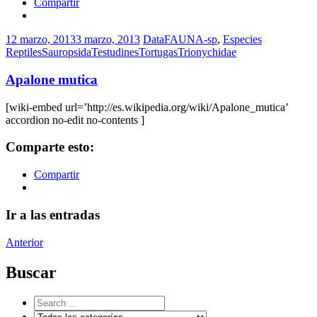
Compartir
12 marzo, 2013
3 marzo, 2013
DataFAUNA-sp
,
Especies
Reptiles
Sauropsida
Testudines
Tortugas
Trionychidae
Apalone mutica
[wiki-embed url=’http://es.wikipedia.org/wiki/Apalone_mutica’
accordion no-edit no-contents ]
Comparte esto:
Compartir
Ir a las entradas
Anterior
Buscar