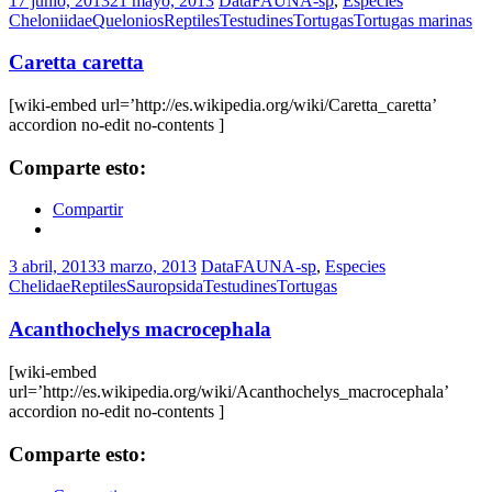
17 junio, 2013
21 mayo, 2013
DataFAUNA-sp
,
Especies
Cheloniidae
Quelonios
Reptiles
Testudines
Tortugas
Tortugas marinas
Caretta caretta
[wiki-embed url=’http://es.wikipedia.org/wiki/Caretta_caretta’
accordion no-edit no-contents ]
Comparte esto:
Compartir
3 abril, 2013
3 marzo, 2013
DataFAUNA-sp
,
Especies
Chelidae
Reptiles
Sauropsida
Testudines
Tortugas
Acanthochelys macrocephala
[wiki-embed
url=’http://es.wikipedia.org/wiki/Acanthochelys_macrocephala’
accordion no-edit no-contents ]
Comparte esto: