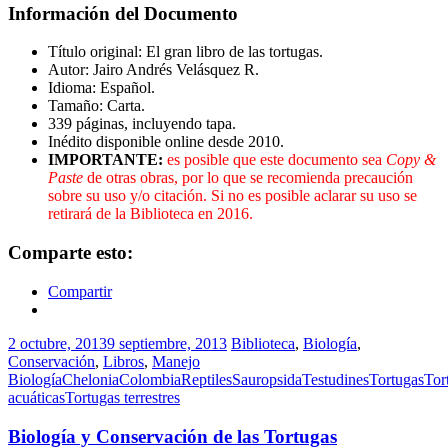
Información del Documento
Título original: El gran libro de las tortugas.
Autor: Jairo Andrés Velásquez R.
Idioma: Español.
Tamaño: Carta.
339 páginas, incluyendo tapa.
Inédito disponible online desde 2010.
IMPORTANTE:
es posible que este documento sea
Copy &
Paste
de otras obras, por lo que se recomienda precaución
sobre su uso y/o citación. Si no es posible aclarar su uso se
retirará de la Biblioteca en 2016.
Comparte esto:
Compartir
2 octubre, 2013
9 septiembre, 2013
Biblioteca
,
Biología
,
Conservación
,
Libros
,
Manejo
Biología
Chelonia
Colombia
Reptiles
Sauropsida
Testudines
Tortugas
Tor
acuáticas
Tortugas terrestres
Biología y Conservación de las Tortugas