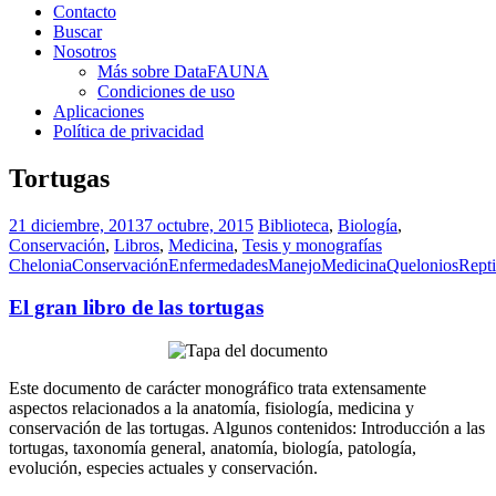
Contacto
Buscar
Nosotros
Más sobre DataFAUNA
Condiciones de uso
Aplicaciones
Política de privacidad
Tortugas
21 diciembre, 2013
7 octubre, 2015
Biblioteca
,
Biología
,
Conservación
,
Libros
,
Medicina
,
Tesis y monografías
Chelonia
Conservación
Enfermedades
Manejo
Medicina
Quelonios
Repti
El gran libro de las tortugas
Este documento de carácter monográfico trata extensamente
aspectos relacionados a la anatomía, fisiología, medicina y
conservación de las tortugas. Algunos contenidos: Introducción a las
tortugas, taxonomía general, anatomía, biología, patología,
evolución, especies actuales y conservación.