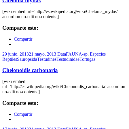
Chelonia mydas
[wiki-embed url=’http://es.wikipedia.org/wiki/Chelonia_mydas’
accordion no-edit no-contents ]
Comparte esto:
Compartir
29 junio, 2013
21 mayo, 2013
DataFAUNA-sp
,
Especies
Reptiles
Sauropsida
Testudines
Testudinidae
Tortugas
Chelonoidis carbonaria
[wiki-embed
url=’http://es.wikipedia.org/wiki/Chelonoidis_carbonaria’ accordion
no-edit no-contents ]
Comparte esto:
Compartir