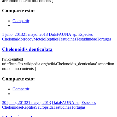
accordion no-edit no-contents ]
Comparte esto:
Compartir
1 julio, 2013
21 mayo, 2013
DataFAUNA-sp
,
Especies
Chelonia
Morrocoy
Motelo
Reptiles
Testudines
Testudinidae
Tortugas
Chelonoidis denticulata
[wiki-embed
url=’http://es.wikipedia.org/wiki/Chelonoidis_denticulata’ accordion
no-edit no-contents ]
Comparte esto:
Compartir
30 junio, 2013
21 mayo, 2013
DataFAUNA-sp
,
Especies
Cheloniidae
Reptiles
Sauropsida
Testudines
Tortugas