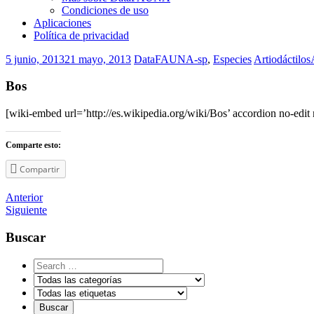
Condiciones de uso
Aplicaciones
Política de privacidad
5 junio, 2013
21 mayo, 2013
DataFAUNA-sp
,
Especies
Artiodáctilos
Bos
[wiki-embed url=’http://es.wikipedia.org/wiki/Bos’ accordion no-edit 
Comparte esto:
Compartir
Navegador
Anterior
Siguiente
de
artículos
Buscar