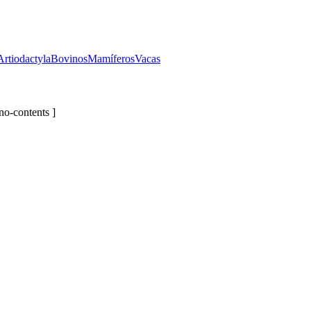
Artiodactyla
Bovinos
Mamíferos
Vacas
no-contents ]