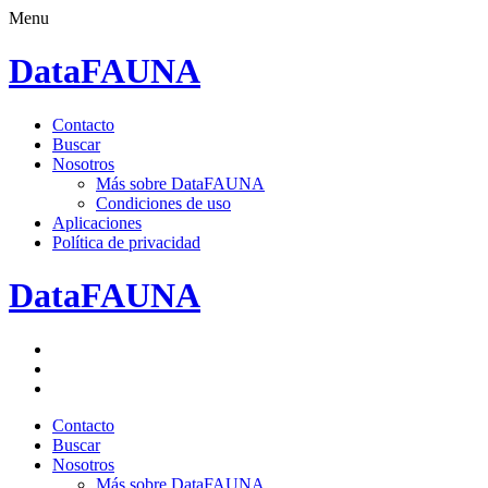
Menu
DataFAUNA
Saltar
Contacto
al
Buscar
contenido.
Nosotros
Más sobre DataFAUNA
Condiciones de uso
Aplicaciones
Política de privacidad
DataFAUNA
Facebook
Twitter
Google+
Saltar
Contacto
al
Buscar
contenido.
Nosotros
Más sobre DataFAUNA