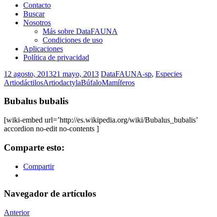
Contacto
Buscar
Nosotros
Más sobre DataFAUNA
Condiciones de uso
Aplicaciones
Política de privacidad
12 agosto, 2013
21 mayo, 2013
DataFAUNA-sp
,
Especies
Artiodáctilos
Artiodactyla
Búfalo
Mamíferos
Bubalus bubalis
[wiki-embed url=’http://es.wikipedia.org/wiki/Bubalus_bubalis’
accordion no-edit no-contents ]
Comparte esto:
Compartir
Navegador de artículos
Anterior