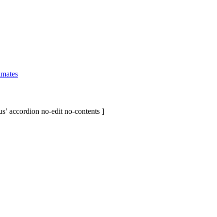
imates
s’ accordion no-edit no-contents ]