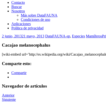
Contacto
Buscar
Nosotros
Más sobre DataFAUNA
Condiciones de uso
Aplicaciones
Política de privacidad
2 junio, 2013
21 mayo, 2013
DataFAUNA-sp
,
Especies
Mamíferos
Pr
Cacajao melanocephalus
[wiki-embed url=’http://es.wikipedia.org/wiki/Cacajao_melanocephalu
Comparte esto:
Compartir
Navegador de artículos
Anterior
Siguiente