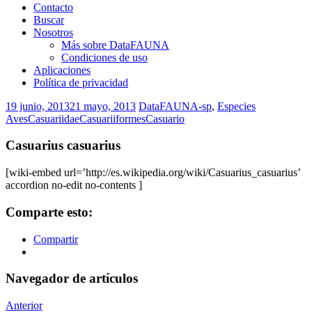
Contacto
Buscar
Nosotros
Más sobre DataFAUNA
Condiciones de uso
Aplicaciones
Política de privacidad
19 junio, 2013
21 mayo, 2013
DataFAUNA-sp
,
Especies
Aves
Casuariidae
Casuariiformes
Casuario
Casuarius casuarius
[wiki-embed url=’http://es.wikipedia.org/wiki/Casuarius_casuarius’
accordion no-edit no-contents ]
Comparte esto:
Compartir
Navegador de artículos
Anterior