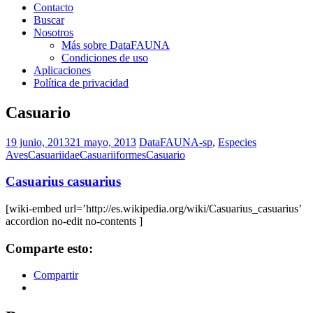
Contacto
Buscar
Nosotros
Más sobre DataFAUNA
Condiciones de uso
Aplicaciones
Política de privacidad
Casuario
19 junio, 2013
21 mayo, 2013
DataFAUNA-sp
,
Especies
Aves
Casuariidae
Casuariiformes
Casuario
Casuarius casuarius
[wiki-embed url=’http://es.wikipedia.org/wiki/Casuarius_casuarius’
accordion no-edit no-contents ]
Comparte esto:
Compartir