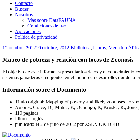
Contacto
Buscar
Nosotros
Más sobre DataFAUNA
Condiciones de uso
Aplicaciones
Política de privacidad
15 octubre, 2012
16 octubre, 2012
Biblioteca
,
Libros
,
Medicina
Áfric
Mapeo de pobreza y relación con focos de Zoonosis
El objetivo de este informe es presentar los datos y el conocimiento e
sistemas ganaderos emergentes en el mundo en desarrollo, donde la pr
Información sobre el Documento
Título original: Mapping of poverty and likely zoonoses hotspot
Autores: Grace, D., Mutua, F., Ochungo, P., Kruska, R., Jones, 
119 páginas.
Idioma: Inglés.
publicado el 2 de julio de 2012 por ZSL y UK DFID.