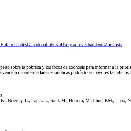
a
Enfermedades
Ganadería
Pobreza
Uso y aprovechamiento
Zoonosis
xperto sobre la pobreza y los focos de zoonosis para informar a la priori
evención de enfermedades zoonóticas podría traer mayores beneficios a
s.
K., Brierley, L., Lapar, L., Said, M., Herrero, M., Phuc, P.M., Thao, N