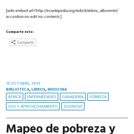
[wiki-embed url=’http://es.wikipedia.org/wiki/Atelerix_albiventris’
accordion no-edit no-contents ]
Comparte esto:
Compartir
15 OCTUBRE, 2012
BIBLIOTECA
,
LIBROS
,
MEDICINA
ÁFRICA
ENFERMEDADES
GANADERÍA
POBREZA
USO Y APROVECHAMIENTO
ZOONOSIS
Mapeo de pobreza y