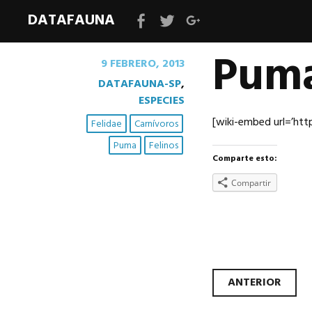
DATAFAUNA
Facebook
Twitter
Google+
Puma
9 FEBRERO, 2013
DATAFAUNA-SP
,
ESPECIES
[wiki-embed url=’htt
Felidae
Carnívoros
Puma
Felinos
Comparte esto:
Compartir
Nave
ANTERIOR