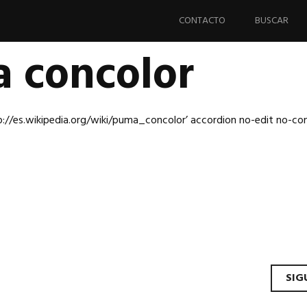
Saltar
al
CONTACTO
BUSCAR
contenido.
 concolor
p://es.wikipedia.org/wiki/puma_concolor’ accordion no-edit no-con
gador
SIG