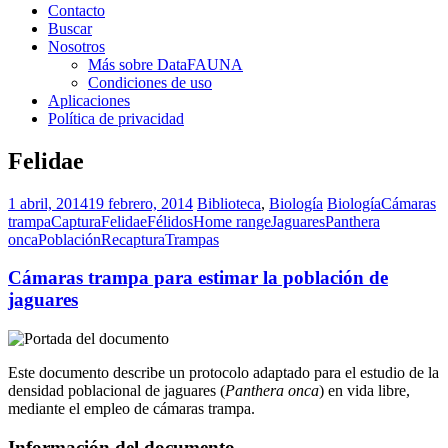
Contacto
Buscar
Nosotros
Más sobre DataFAUNA
Condiciones de uso
Aplicaciones
Política de privacidad
Felidae
1 abril, 2014
19 febrero, 2014
Biblioteca
,
Biología
Biología
Cámaras
trampa
Captura
Felidae
Félidos
Home range
Jaguares
Panthera
onca
Población
Recaptura
Trampas
Cámaras trampa para estimar la población de
jaguares
Este documento describe un protocolo adaptado para el estudio de la
densidad poblacional de jaguares (
Panthera onca
) en vida libre,
mediante el empleo de cámaras trampa.
Información del documento