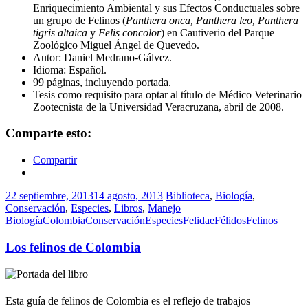
Enriquecimiento Ambiental y sus Efectos Conductuales sobre
un grupo de Felinos (
Panthera onca, Panthera leo, Panthera
tigris altaica
y
Felis concolor
) en Cautiverio del Parque
Zoológico Miguel Ángel de Quevedo.
Autor: Daniel Medrano-Gálvez.
Idioma: Español.
99 páginas, incluyendo portada.
Tesis como requisito para optar al título de Médico Veterinario
Zootecnista de la Universidad Veracruzana, abril de 2008.
Comparte esto:
Compartir
22 septiembre, 2013
14 agosto, 2013
Biblioteca
,
Biología
,
Conservación
,
Especies
,
Libros
,
Manejo
Biología
Colombia
Conservación
Especies
Felidae
Félidos
Felinos
Los felinos de Colombia
Esta guía de felinos de Colombia es
el reflejo de trabajos