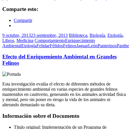
Comparte esto:
Compartir
9 octubre, 2013
23 septiembre, 2013
Biblioteca
,
Biología
,
Etología
,
Libros
,
Medicina
Comportamiento
Enriquecimiento
Ambiental
Etología
Felidae
Félidos
Felinos
Jaguar
León
Panterinos
Panthe
Efecto del Enriquemiento Ambiental en Grandes
Felinos
Esta investigación evalúa el efecto de diferentes métodos de
enriquecimiento ambiental en varias especies de grandes felinos
mantenidos en cautiverio, generando en los animales actividad física
y mental, pero sin poner en riesgo la vida de los animales ni
alterando demasiado su dieta.
Información sobre el Documento
Título original: Implementación de un Programa de