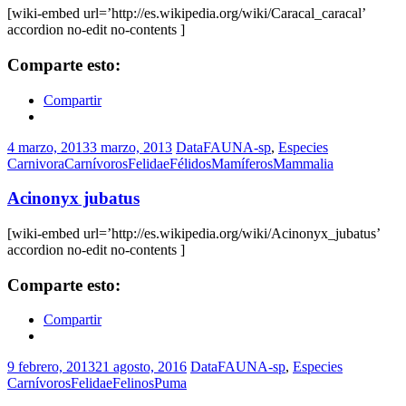
[wiki-embed url=’http://es.wikipedia.org/wiki/Caracal_caracal’
accordion no-edit no-contents ]
Comparte esto:
Compartir
4 marzo, 2013
3 marzo, 2013
DataFAUNA-sp
,
Especies
Carnivora
Carnívoros
Felidae
Félidos
Mamíferos
Mammalia
Acinonyx jubatus
[wiki-embed url=’http://es.wikipedia.org/wiki/Acinonyx_jubatus’
accordion no-edit no-contents ]
Comparte esto:
Compartir
9 febrero, 2013
21 agosto, 2016
DataFAUNA-sp
,
Especies
Carnívoros
Felidae
Felinos
Puma