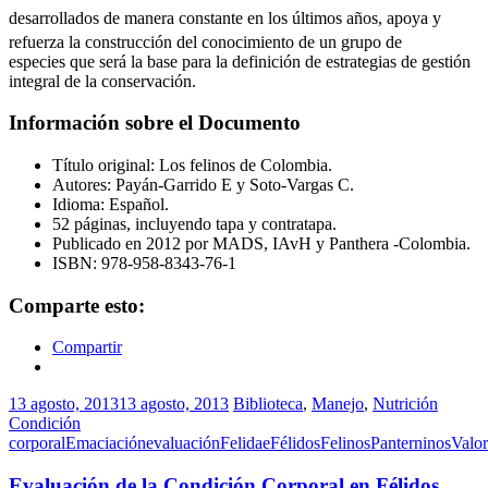
desarrollados de manera constante
en los últimos años, apoya y
refuerza la construcción del conocimiento de un grupo de
especies que será la base para la definición de estrategias de gestión
integral de la conservación.
Información sobre el Documento
Título original: Los felinos de Colombia.
Autores: Payán-Garrido E y Soto-Vargas C.
Idioma: Español.
52 páginas, incluyendo tapa y contratapa.
Publicado en 2012 por MADS, IAvH y Panthera -Colombia.
ISBN: 978-958-8343-76-1
Comparte esto:
Compartir
13 agosto, 2013
13 agosto, 2013
Biblioteca
,
Manejo
,
Nutrición
Condición
corporal
Emaciación
evaluación
Felidae
Félidos
Felinos
Panterninos
Valor
Evaluación de la Condición Corporal en Félidos