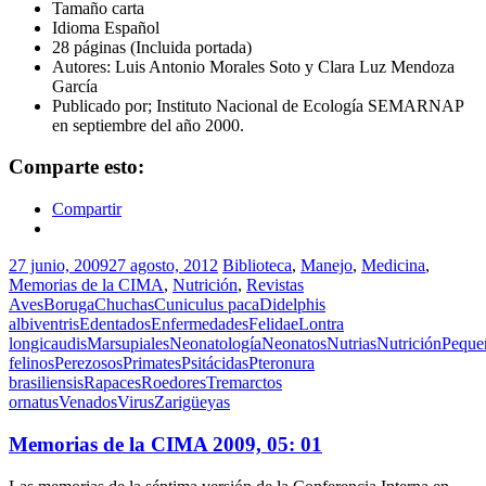
Tamaño carta
Idioma Español
28 páginas (Incluida portada)
Autores: Luis Antonio Morales Soto y Clara Luz Mendoza
García
Publicado por; Instituto Nacional de Ecología SEMARNAP
en septiembre del año 2000.
Comparte esto:
Compartir
27 junio, 2009
27 agosto, 2012
Biblioteca
,
Manejo
,
Medicina
,
Memorias de la CIMA
,
Nutrición
,
Revistas
Aves
Boruga
Chuchas
Cuniculus paca
Didelphis
albiventris
Edentados
Enfermedades
Felidae
Lontra
longicaudis
Marsupiales
Neonatología
Neonatos
Nutrias
Nutrición
Peque
felinos
Perezosos
Primates
Psitácidas
Pteronura
brasiliensis
Rapaces
Roedores
Tremarctos
ornatus
Venados
Virus
Zarigüeyas
Memorias de la CIMA 2009, 05: 01