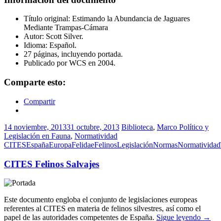
Título original: Estimando la Abundancia de Jaguares
Mediante Trampas-Cámara
Autor: Scott Silver.
Idioma: Español.
27 páginas, incluyendo portada.
Publicado por WCS en 2004.
Comparte esto:
Compartir
14 noviembre, 2013
31 octubre, 2013
Biblioteca
,
Marco Político y
Legislación en Fauna
,
Normatividad
CITES
España
Europa
Felidae
Felinos
Legislación
Normas
Normatividad
CITES Felinos Salvajes
Este documento engloba el conjunto de legislaciones europeas
referentes al CITES en materia de felinos silvestres, así como el
papel de las autoridades competentes de España.
Sigue leyendo
→