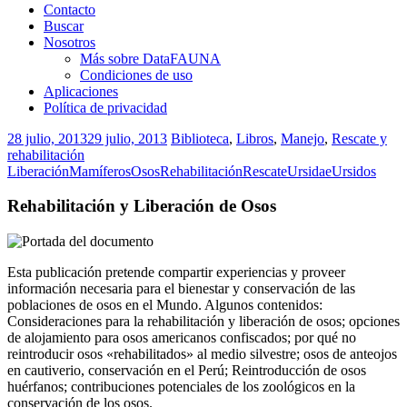
Contacto
Buscar
Nosotros
Más sobre DataFAUNA
Condiciones de uso
Aplicaciones
Política de privacidad
28 julio, 2013
29 julio, 2013
Biblioteca
,
Libros
,
Manejo
,
Rescate y
rehabilitación
Liberación
Mamíferos
Osos
Rehabilitación
Rescate
Ursidae
Ursidos
Rehabilitación y Liberación de Osos
Esta publicación pretende compartir experiencias y proveer
información necesaria para el bienestar y conservación de las
poblaciones de osos en el Mundo. Algunos contenidos:
Consideraciones para la rehabilitación y liberación de osos; opciones
de alojamiento para osos americanos confiscados; por qué no
reintroducir osos «rehabilitados» al medio silvestre; osos de anteojos
en cautiverio, conservación en el Perú; Reintroducción de osos
huérfanos; contribuciones potenciales de los zoológicos en la
conservación de los osos.