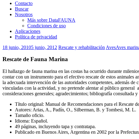
Contacto
Buscar
Nosotros
Más sobre DataFAUNA
Condiciones de uso
Aplicaciones
Política de privacidad
18 junio, 2010
5 junio, 2012
Rescate y rehabilitación
Aves
Aves marin
Rescate de Fauna Marina
El hallazgo de fauna marina en las costas ha ocurrido durante milenios
contar con un instrumento para el efectivo rescate de estos animales a
la adecuada intervención de las autoridades competentes, además de co
vinculadas con la actividad, y no pretende alentar al público general
consideraciones generales; agradecimientos; bibliografía consultada y
Título original: Manual de Recomendaciones para el Rescate d
Autores: Arias, A., Padín, O., Silberman, B. y Tombesi, M. L.
Tamaño oficio.
Idioma: Español.
49 páginas, incluyendo tapa y contratapa.
Publicado en Buenos Aires, Argentina en 2002 por la Prefectura