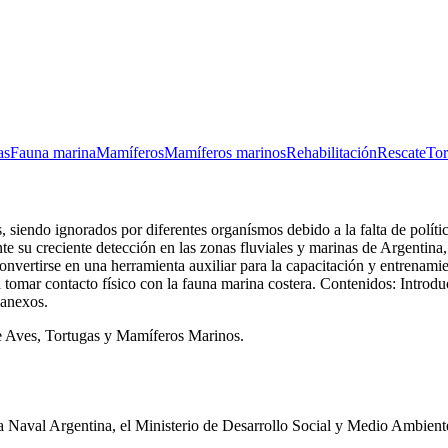
as
Fauna marina
Mamíferos
Mamíferos marinos
Rehabilitación
Rescate
Tor
, siendo ignorados por diferentes organísmos debido a la falta de políti
nte su creciente detección en las zonas fluviales y marinas de Argentin
nvertirse en una herramienta auxiliar para la capacitación y entrenamie
 a tomar contacto físico con la fauna marina costera. Contenidos: Introd
 anexos.
e Aves, Tortugas y Mamíferos Marinos.
 Naval Argentina, el Ministerio de Desarrollo Social y Medio Ambiente,