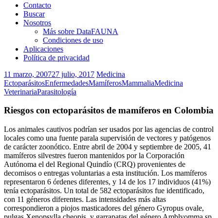
Contacto
Buscar
Nosotros
Más sobre DataFAUNA
Condiciones de uso
Aplicaciones
Política de privacidad
11 marzo, 2007
27 julio, 2017
Medicina
Ectoparásitos
Enfermedades
Mamíferos
Mammalia
Medicina
Veterinaria
Parasitología
Riesgos con ectoparásitos de mamíferos en Colombia
Los animales cautivos podrían ser usados por las agencias de control
locales como una fuente parala supervisión de vectores y patógenos
de carácter zoonótico. Entre abril de 2004 y septiembre de 2005, 41
mamíferos silvestres fueron mantenidos por la Corporación
Autónoma el del Regional Quindío (CRQ) provenientes de
decomisos o entregas voluntarias a esta institución. Los mamíferos
representaron 6 órdenes diferentes, y 14 de los 17 individuos (41%)
tenía ectoparásitos. Un total de 582 ectoparásitos fue identificado,
con 11 géneros diferentes. Las intensidades más altas
correspondieron a piojos masticadores del género Gyropus ovale,
pulgas Xenopsylla cheopis, y garrapatas del género Amblyomma sp.