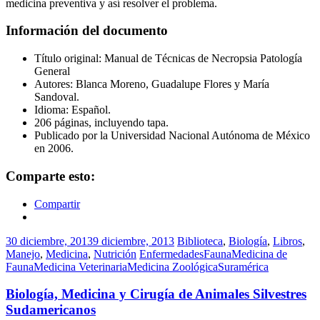
medicina preventiva y así resolver el problema.
Información del documento
Título original: Manual de Técnicas de Necropsia Patología
General
Autores: Blanca Moreno, Guadalupe Flores y María
Sandoval.
Idioma: Español.
206 páginas, incluyendo tapa.
Publicado por la Universidad Nacional Autónoma de México
en 2006.
Comparte esto:
Compartir
30 diciembre, 2013
9 diciembre, 2013
Biblioteca
,
Biología
,
Libros
,
Manejo
,
Medicina
,
Nutrición
Enfermedades
Fauna
Medicina de
Fauna
Medicina Veterinaria
Medicina Zoológica
Suramérica
Biología, Medicina y Cirugía de Animales Silvestres
Sudamericanos