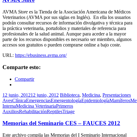
AVMA
Store
es la Tienda de la Asociación Americana de Médicos
Veterinarios (AVMA por sus siglas en Inglés). En ella los usuarios
podrán consultar recursos de información divulgativa y técnica para
la práctica veterinaria, portafolios y materiales de referencia para
profesionales de la salud animal. Aunque para aceder a la mayor
parte de los recursos disponibles es necesario ser miembro, algunos
accesos son gratuitos o pueden comprarse online a bajo coste.
URL:
https://ebusiness.avma.org/
Comparte esto:
Compartir
12 junio, 2012
12 junio, 2012
Biblioteca
,
Medicina
,
Presentaciones
Aves
Clínica
Emergencias
Emergentología
Epidemiología
Mamíferos
Me
Interna
Medicina Veterinaria
Primeros
Auxilios
Rehabilitación
Reptiles
Triage
Memorias del Seminario CES – FAUCES 2012
Este archivo compila las Memorias del I Seminario Internacional