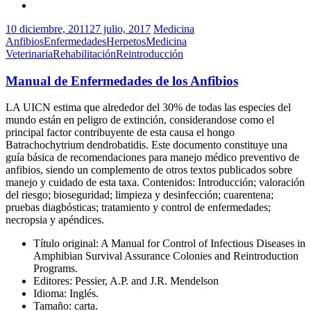
10 diciembre, 2011
27 julio, 2017
Medicina
Anfibios
Enfermedades
Herpetos
Medicina
Veterinaria
Rehabilitación
Reintroducción
Manual de Enfermedades de los Anfibios
LA UICN estima que alrededor del 30% de todas las especies del
mundo están en peligro de extinción, considerandose como el
principal factor contribuyente de esta causa el hongo
Batrachochytrium dendrobatidis. Este documento constituye una
guía básica de recomendaciones para manejo médico preventivo de
anfibios, siendo un complemento de otros textos publicados sobre
manejo y cuidado de esta taxa. Contenidos: Introducción; valoración
del riesgo; bioseguridad; limpieza y desinfección; cuarentena;
pruebas diagbósticas; tratamiento y control de enfermedades;
necropsia y apéndices.
Título original: A Manual for Control of Infectious Diseases in
Amphibian Survival Assurance Colonies and Reintroduction
Programs.
Editores: Pessier, A.P. and J.R. Mendelson
Idioma: Inglés.
Tamaño: carta.