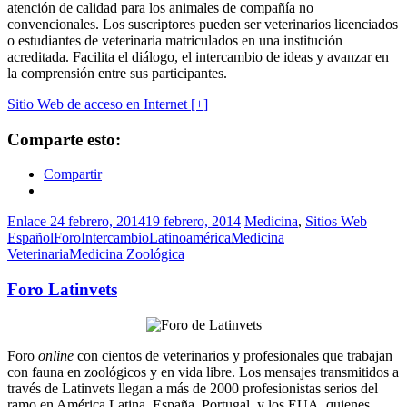
atención de calidad para los animales de compañía no
convencionales. Los suscriptores pueden ser veterinarios licenciados
o estudiantes de veterinaria matriculados en una institución
acreditada. Facilita el diálogo, el intercambio de ideas y avanzar en
la comprensión entre sus participantes.
Sitio Web de acceso en Internet [+]
Comparte esto:
Compartir
Enlace
24 febrero, 2014
19 febrero, 2014
Medicina
,
Sitios Web
Español
Foro
Intercambio
Latinoamérica
Medicina
Veterinaria
Medicina Zoológica
Foro Latinvets
Foro
online
con cientos de veterinarios y profesionales que trabajan
con fauna en zoológicos y en vida libre. Los mensajes transmitidos a
través de Latinvets llegan a más de 2000 profesionistas serios del
ramo en América Latina, España, Portugal, y los EUA, quienes