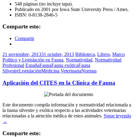
548 páginas (no incluye tapa).
Publicado en 2001 por Iowa State University Press / Ames.
ISBN: 0-8138-2846-5
Comparte esto:
Compartir
21 noviembre, 2013
31 octubre, 2013
Biblioteca
,
Libros
,
Marco
Político y Legislación en Fauna
,
Normatividad
,
Normatividad
Profesional
España
Fauna
Fauna exótica
Fauna
Silvestre
Legislación
Medicina Veterinaria
Normas
Aplicación del CITES en la Clínica de Fauna
Este documento compila información y normatividad relacionada a
la fauna silvestre y exótica respecto a las actividades veterinarias
relacionadas a la atención médica de estos animales.
Sigue leyendo
→
Comparte esto: