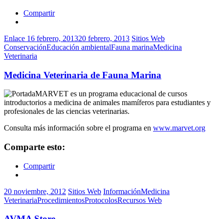
Compartir
Enlace
16 febrero, 2013
20 febrero, 2013
Sitios Web
Conservación
Educación ambiental
Fauna marina
Medicina
Veterinaria
Medicina Veterinaria de Fauna Marina
MARVET es un programa educacional de cursos
introductorios a medicina de animales mamíferos para estudiantes y
profesionales de las ciencias veterinarias.
Consulta más información sobre el programa en
www.marvet.org
Comparte esto:
Compartir
20 noviembre, 2012
Sitios Web
Información
Medicina
Veterinaria
Procedimientos
Protocolos
Recursos Web
AVMA Store