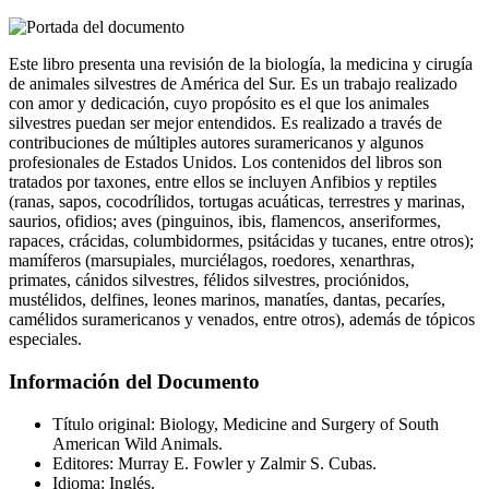
Este libro presenta una revisión de la biología, la medicina y cirugía
de animales silvestres de América del Sur. Es un trabajo realizado
con amor y dedicación, cuyo propósito es el que los animales
silvestres puedan ser mejor entendidos. Es realizado a través de
contribuciones de múltiples autores suramericanos y algunos
profesionales de Estados Unidos. Los contenidos del libros son
tratados por taxones, entre ellos se incluyen Anfibios y reptiles
(ranas, sapos, cocodrílidos, tortugas acuáticas, terrestres y marinas,
saurios, ofidios; aves (pinguinos, ibis, flamencos, anseriformes,
rapaces, crácidas, columbidormes, psitácidas y tucanes, entre otros);
mamíferos (marsupiales, murciélagos, roedores, xenarthras,
primates, cánidos silvestres, félidos silvestres, prociónidos,
mustélidos, delfines, leones marinos, manatíes, dantas, pecaríes,
camélidos suramericanos y venados, entre otros), además de tópicos
especiales.
Información del Documento
Título original: Biology, Medicine and Surgery of South
American Wild Animals.
Editores: Murray E. Fowler y Zalmir S. Cubas.
Idioma: Inglés.