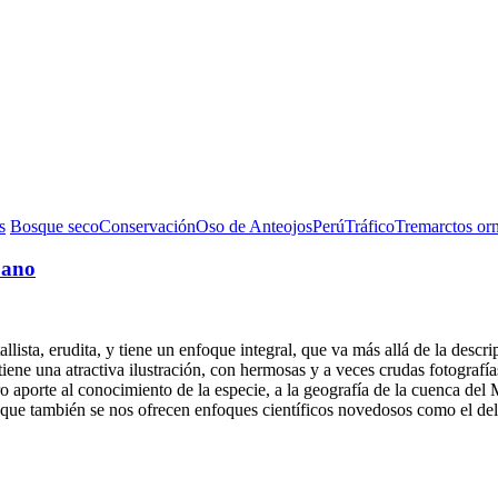
s
Bosque seco
Conservación
Oso de Anteojos
Perú
Tráfico
Tremarctos or
uano
ista, erudita, y tiene un enfoque integral, que va más allá de la descrip
iene una atractiva ilustración, con hermosas y a veces crudas fotograf
o aporte al conocimiento de la especie, a la geografía de la cuenca del
ue también se nos ofrecen enfoques científicos novedosos como el del m