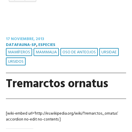
17 NOVIEMBRE, 2013
DATAFAUNA-SP
,
ESPECIES
MAMÍFEROS
MAMMALIA
OSO DE ANTEOJOS
URSIDAE
URSIDOS
Tremarctos ornatus
[wiki-embed url=’http://es.wikipedia.org/wiki/Tremarctos_ornatus’
accordion no-edit no-contents ]