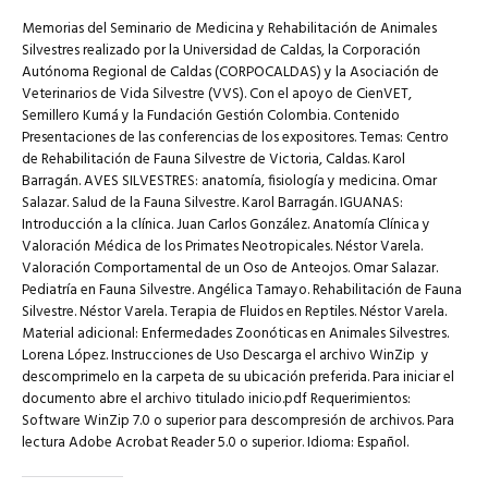
Memorias del Seminario de Medicina y Rehabilitación de Animales
Silvestres realizado por la Universidad de Caldas, la Corporación
Autónoma Regional de Caldas (CORPOCALDAS) y la Asociación de
Veterinarios de Vida Silvestre (VVS). Con el apoyo de CienVET,
Semillero Kumá y la Fundación Gestión Colombia. Contenido
Presentaciones de las conferencias de los expositores. Temas: Centro
de Rehabilitación de Fauna Silvestre de Victoria, Caldas. Karol
Barragán. AVES SILVESTRES: anatomía, fisiología y medicina. Omar
Salazar. Salud de la Fauna Silvestre. Karol Barragán. IGUANAS:
Introducción a la clínica. Juan Carlos González. Anatomía Clínica y
Valoración Médica de los Primates Neotropicales. Néstor Varela.
Valoración Comportamental de un Oso de Anteojos. Omar Salazar.
Pediatría en Fauna Silvestre. Angélica Tamayo. Rehabilitación de Fauna
Silvestre. Néstor Varela. Terapia de Fluidos en Reptiles. Néstor Varela.
Material adicional: Enfermedades Zoonóticas en Animales Silvestres.
Lorena López. Instrucciones de Uso Descarga el archivo WinZip y
descomprimelo en la carpeta de su ubicación preferida. Para iniciar el
documento abre el archivo titulado inicio.pdf Requerimientos:
Software WinZip 7.0 o superior para descompresión de archivos. Para
lectura Adobe Acrobat Reader 5.0 o superior. Idioma: Español.