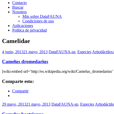
Contacto
Buscar
Nosotros
Más sobre DataFAUNA
Condiciones de uso
Aplicaciones
Política de privacidad
Camelidae
4 junio, 2013
21 mayo, 2013
DataFAUNA-sp
,
Especies
Artiodáctilos
Camelus dromedarius
[wiki-embed url=’http://es.wikipedia.org/wiki/Camelus_dromedarius’ 
Comparte esto:
Compartir
29 mayo, 2013
21 mayo, 2013
DataFAUNA-sp
,
Especies
Artiodáctilo