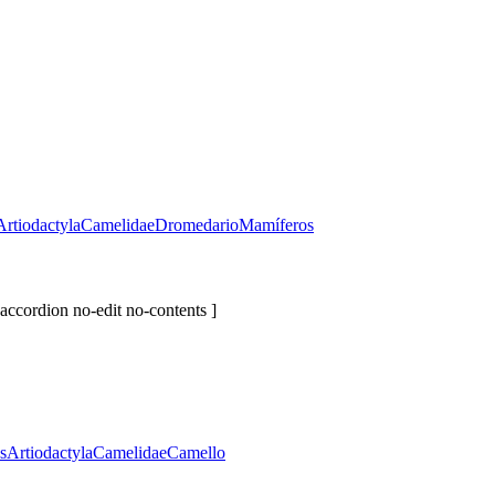
Artiodactyla
Camelidae
Dromedario
Mamíferos
accordion no-edit no-contents ]
s
Artiodactyla
Camelidae
Camello