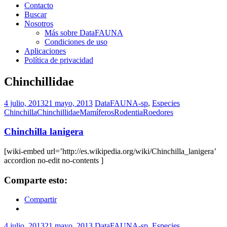
Contacto
Buscar
Nosotros
Más sobre DataFAUNA
Condiciones de uso
Aplicaciones
Política de privacidad
Chinchillidae
4 julio, 2013
21 mayo, 2013
DataFAUNA-sp
,
Especies
Chinchilla
Chinchillidae
Mamíferos
Rodentia
Roedores
Chinchilla lanigera
[wiki-embed url=’http://es.wikipedia.org/wiki/Chinchilla_lanigera’
accordion no-edit no-contents ]
Comparte esto:
Compartir
4 julio, 2013
21 mayo, 2013
DataFAUNA-sp
,
Especies