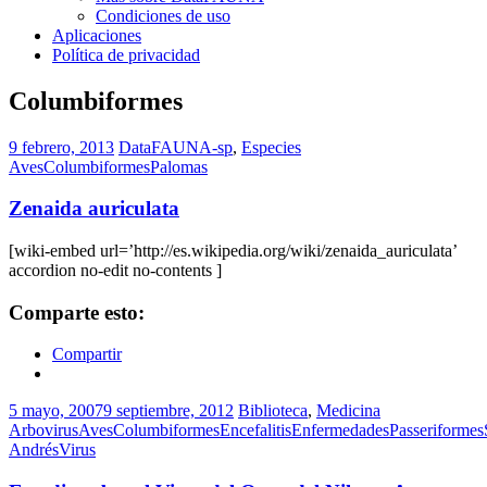
Condiciones de uso
Aplicaciones
Política de privacidad
Columbiformes
9 febrero, 2013
DataFAUNA-sp
,
Especies
Aves
Columbiformes
Palomas
Zenaida auriculata
[wiki-embed url=’http://es.wikipedia.org/wiki/zenaida_auriculata’
accordion no-edit no-contents ]
Comparte esto:
Compartir
5 mayo, 2007
9 septiembre, 2012
Biblioteca
,
Medicina
Arbovirus
Aves
Columbiformes
Encefalitis
Enfermedades
Passeriformes
Andrés
Virus