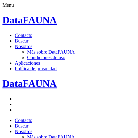
Menu
DataFAUNA
Saltar
Contacto
al
Buscar
contenido.
Nosotros
Más sobre DataFAUNA
Condiciones de uso
Aplicaciones
Política de privacidad
DataFAUNA
Facebook
Twitter
Google+
Saltar
Contacto
al
Buscar
contenido.
Nosotros
Más sobre DataFAUNA