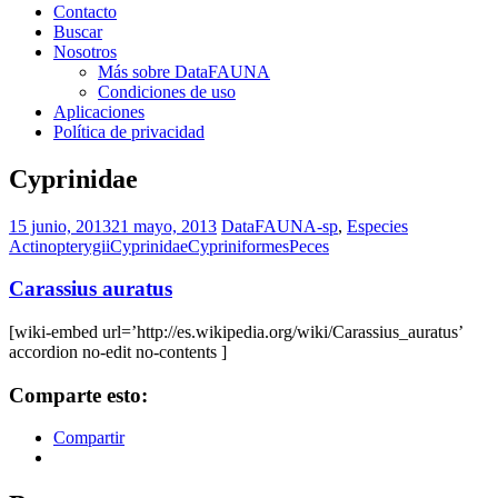
Contacto
Buscar
Nosotros
Más sobre DataFAUNA
Condiciones de uso
Aplicaciones
Política de privacidad
Cyprinidae
15 junio, 2013
21 mayo, 2013
DataFAUNA-sp
,
Especies
Actinopterygii
Cyprinidae
Cypriniformes
Peces
Carassius auratus
[wiki-embed url=’http://es.wikipedia.org/wiki/Carassius_auratus’
accordion no-edit no-contents ]
Comparte esto:
Compartir