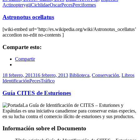
Actinopterygii
Cichlidae
Oscar
Peces
Perciformes
Astronotus ocellatus
[wiki-embed url=’http://es.wikipedia.org/wiki/Astronotus_ocellatus’
accordion no-edit no-contents ]
Comparte esto:
Compartir
18 febrero, 2013
16 febrero, 2013
Biblioteca
,
Conservación
,
Libros
Identificación
Peces
Tráfico
Guía CITES de Esturiones
La Guía de Identificación de CITES – Esturiones y
Espátulas es una iniciativa canadiense para conservar estas especies,
en su lucha contra el comercio ilícito de esturiones y sus productos.
Información sobre el Documento