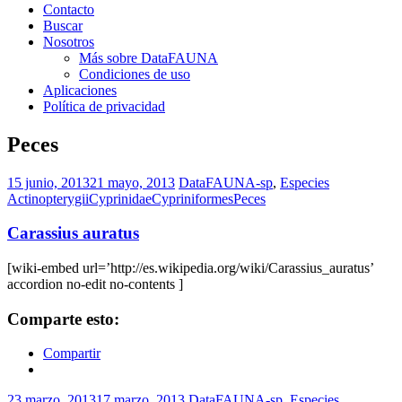
Contacto
Buscar
Nosotros
Más sobre DataFAUNA
Condiciones de uso
Aplicaciones
Política de privacidad
Peces
15 junio, 2013
21 mayo, 2013
DataFAUNA-sp
,
Especies
Actinopterygii
Cyprinidae
Cypriniformes
Peces
Carassius auratus
[wiki-embed url=’http://es.wikipedia.org/wiki/Carassius_auratus’
accordion no-edit no-contents ]
Comparte esto:
Compartir
23 marzo, 2013
17 marzo, 2013
DataFAUNA-sp
,
Especies