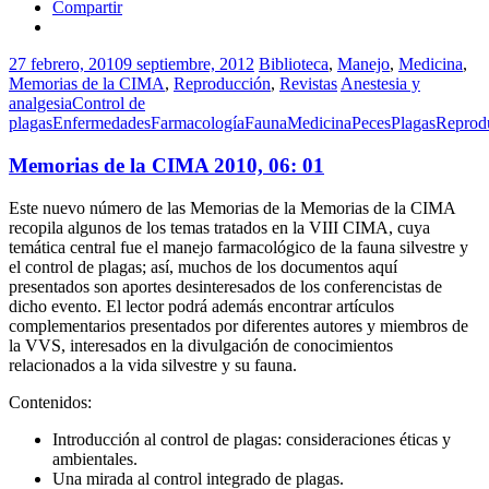
Compartir
27 febrero, 2010
9 septiembre, 2012
Biblioteca
,
Manejo
,
Medicina
,
Memorias de la CIMA
,
Reproducción
,
Revistas
Anestesia y
analgesia
Control de
plagas
Enfermedades
Farmacología
Fauna
Medicina
Peces
Plagas
Reprod
Memorias de la CIMA 2010, 06: 01
Este nuevo número de las Memorias de la Memorias de la CIMA
recopila algunos de los temas tratados en la VIII CIMA, cuya
temática central fue el manejo farmacológico de la fauna silvestre y
el control de plagas; así, muchos de los documentos aquí
presentados son aportes desinteresados de los conferencistas de
dicho evento. El lector podrá además encontrar artículos
complementarios presentados por diferentes autores y miembros de
la VVS, interesados en la divulgación de conocimientos
relacionados a la vida silvestre y su fauna.
Contenidos:
Introducción al control de plagas: consideraciones éticas y
ambientales.
Una mirada al control integrado de plagas.