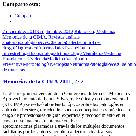
Comparte esto:
Compartir
7 diciembre, 2011
9 septiembre, 2012
Biblioteca
,
Medicina
,
Memorias de la CIMA
,
Revistas
análisis
anatomopatológico
Aves
Chelonia
Colecta
control del
riesgo
Diagnóstico
Enfermedades
Escape
Fauna
Silvestre
Fuga
Histopatología
Ictiopatología
Mamíferos
Medicina
Basada en la Evidencia
Medicina Veterinaria
Preventiva
Microbiología
Necropsia
Neumonía
Patología
Peces
Quelonio
de muestras
Memorias de la CIMA 2011, 7: 2
La decimoprimera versión de la Conferencia Interna en Medicina y
Aprovechamiento de Fauna Silvestre, Exótica y no Convencional
(XI CIMA) se realizó abordando tópicos sobre las patologías en
animales silvestres, ofreciendo aspectos conceptuales y prácticos, a
cargo de profesionales de gran experticia y reconocimiento en el
tema a nivel nacional e internacional; estas
aproximaciones plasmadas a través de los múltiples documentos
facilitados por los autores permiten al lector actualizar sus