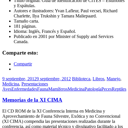
Título original: Guía de Identificación de CITES – Esturiones
y Espátulas.
Autores e ilustradores: Yvan Lafleur, Paul vecsei, Richard
Charlette, Ilya Trukshin y Tamara Maliepaard.
Tamaño carta.
181 páginas.
Idioma: Inglés, Francés y Español.
Publicado en 2001 por Minister of Supply and Services
Canada.
Comparte esto:
Compartir
9 septiembre, 2012
9 septiembre, 2012
Biblioteca
,
Libros
,
Manejo
,
Medicina
,
Presentaciones
Aves
Enfermedades
Fauna
Mamíferos
Medicina
Patología
Peces
Reptiles
Memorias de la XI CIMA
El CD ROM de la XI Conferencia Interna en Medicina y
Aprovechamiento de Fauna Silvestre, Exótica y no Convencional
(XI CIMA) compendia las presentaciones realizadas durante la
conferencia, así como material técnico y divulgativo facilitado a los