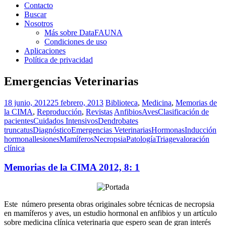
Contacto
Buscar
Nosotros
Más sobre DataFAUNA
Condiciones de uso
Aplicaciones
Política de privacidad
Emergencias Veterinarias
18 junio, 2012
25 febrero, 2013
Biblioteca
,
Medicina
,
Memorias de
la CIMA
,
Reproducción
,
Revistas
Anfibios
Aves
Clasificación de
pacientes
Cuidados Intensivos
Dendrobates
truncatus
Diagnóstico
Emergencias Veterinarias
Hormonas
Inducción
hormonal
lesiones
Mamíferos
Necropsia
Patología
Triage
valoración
clínica
Memorias de la CIMA 2012, 8: 1
Este número presenta obras originales sobre técnicas de necropsia
en mamíferos y aves, un estudio hormonal en anfibios y un artículo
sobre medicina clínica veterinaria que espero sean de gran interés