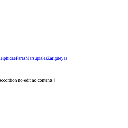
elphidae
Faras
Marsupiales
Zarigüeyas
ccordion no-edit no-contents ]