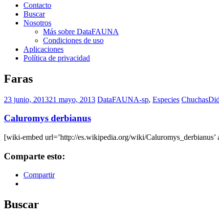
Contacto
Buscar
Nosotros
Más sobre DataFAUNA
Condiciones de uso
Aplicaciones
Política de privacidad
Faras
23 junio, 2013
21 mayo, 2013
DataFAUNA-sp
,
Especies
Chuchas
Did
Caluromys derbianus
[wiki-embed url=’http://es.wikipedia.org/wiki/Caluromys_derbianus’ a
Comparte esto:
Compartir
Buscar