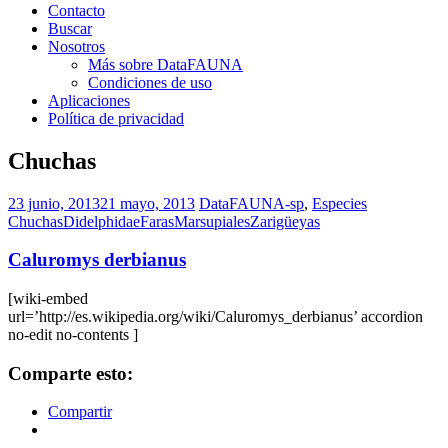
Contacto
Buscar
Nosotros
Más sobre DataFAUNA
Condiciones de uso
Aplicaciones
Política de privacidad
Chuchas
23 junio, 2013
21 mayo, 2013
DataFAUNA-sp
,
Especies
Chuchas
Didelphidae
Faras
Marsupiales
Zarigüeyas
Caluromys derbianus
[wiki-embed
url=’http://es.wikipedia.org/wiki/Caluromys_derbianus’ accordion
no-edit no-contents ]
Comparte esto:
Compartir