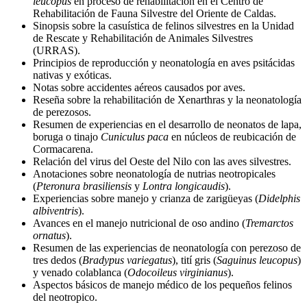
leucopus
en proceso de rehabilitación en el Centro de
Rehabilitación de Fauna Silvestre del Oriente de Caldas.
Sinopsis sobre la casuística de felinos silvestres en la Unidad
de Rescate y Rehabilitación de Animales Silvestres
(URRAS).
Principios de reproducción y neonatología en aves psitácidas
nativas y exóticas.
Notas sobre accidentes aéreos causados por aves.
Reseña sobre la rehabilitación de Xenarthras y la neonatología
de perezosos.
Resumen de experiencias en el desarrollo de neonatos de lapa,
boruga o tinajo
Cuniculus paca
en núcleos de reubicación de
Cormacarena.
Relación del virus del Oeste del Nilo con las aves silvestres.
Anotaciones sobre neonatología de nutrias neotropicales
(
Pteronura brasiliensis
y
Lontra longicaudis
).
Experiencias sobre manejo y crianza de zarigüeyas (
Didelphis
albiventris
).
Avances en el manejo nutricional de oso andino (
Tremarctos
ornatus
).
Resumen de las experiencias de neonatología con perezoso de
tres dedos (
Bradypus variegatus
), tití gris (
Saguinus leucopus
)
y venado colablanca (
Odocoileus virginianus
).
Aspectos básicos de manejo médico de los pequeños felinos
del neotropico.