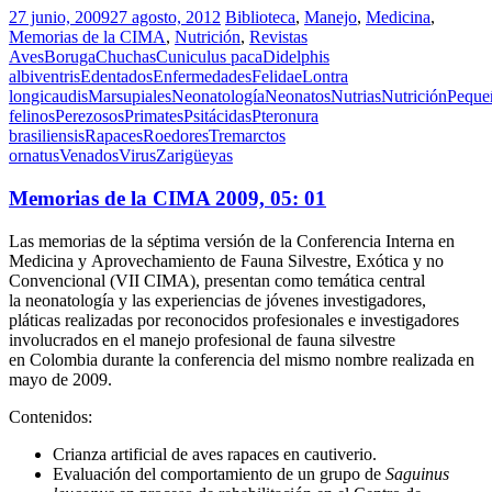
27 junio, 2009
27 agosto, 2012
Biblioteca
,
Manejo
,
Medicina
,
Memorias de la CIMA
,
Nutrición
,
Revistas
Aves
Boruga
Chuchas
Cuniculus paca
Didelphis
albiventris
Edentados
Enfermedades
Felidae
Lontra
longicaudis
Marsupiales
Neonatología
Neonatos
Nutrias
Nutrición
Peque
felinos
Perezosos
Primates
Psitácidas
Pteronura
brasiliensis
Rapaces
Roedores
Tremarctos
ornatus
Venados
Virus
Zarigüeyas
Memorias de la CIMA 2009, 05: 01
Las memorias de la séptima versión de la Conferencia Interna en
Medicina y Aprovechamiento de Fauna Silvestre, Exótica y no
Convencional (VII CIMA), presentan como temática central
la neonatología y las experiencias de jóvenes investigadores,
pláticas realizadas por reconocidos profesionales e investigadores
involucrados en el manejo profesional de fauna silvestre
en Colombia durante la conferencia del mismo nombre realizada en
mayo de 2009.
Contenidos:
Crianza artificial de aves rapaces en cautiverio.
Evaluación del comportamiento de un grupo de
Saguinus