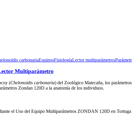
elonoidis carbonaria
Equipos
Fisiología
Lector multiparámetros
Parámetr
Lector Multiparámetro
ocoy (
Chelonoidis carbonaria
) del Zoológico Matecaña, los parámetros f
parámetros Zondan 120D a la anatomía de los individuos.
 Mediante el Uso del Equipo Multiparámetros ZONDAN 120D en Tortuga