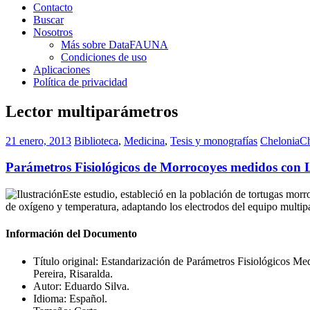
Contacto
Buscar
Nosotros
Más sobre DataFAUNA
Condiciones de uso
Aplicaciones
Política de privacidad
Lector multiparámetros
21 enero, 2013
Biblioteca
,
Medicina
,
Tesis y monografías
Chelonia
Ch
Parámetros Fisiológicos de Morrocoyes medidos con 
Este estudio, estableció en la población de tortugas morr
de oxígeno y temperatura, adaptando los electrodos del equipo multi
Información del Documento
Título original: Estandarización de Parámetros Fisiológicos
Pereira, Risaralda.
Autor: Eduardo Silva.
Idioma: Español.