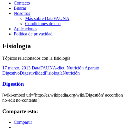
Contacto
Buscar
Nosotros
Más sobre DataFAUNA
Condiciones de uso
Aplicaciones
Política de privacidad
Fisiología
Tópicos relacionados con la fisiología
17 marzo, 2013
DataFAUNA-diet
,
Nutrición
Aparato
Digestivo
Digestivilidad
Fisiología
Nutrición
Digestión
[wiki-embed url=’http://es.wikipedia.org/wiki/Digestión’ accordion
no-edit no-contents ]
Comparte esto:
Compartir