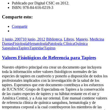
Publicado por Digital CSIC en 2012.
ISBN: 978-84-616-0219-3
Comparte esto:
Compartir
1 junio, 2007
10 junio, 2012
Biblioteca
,
Libros
,
Manejo
,
Medicina
Dantas
Fisiología
Hematología
Patología Clínica
Química
Sanguínea
Tapires
Tapiridae
Tapirus
Valores Fisiológicos de Referencia para Tapires
Nuestro objetivo principal era crear un documento que incluyera
toda la información sobre valores fisiológicos normales de las
especies de tapires en cautiverio y ponerlo a disposición de todos los
profesionales implicados con la investigación de la salud de los
tapires. Esperamos que este documento contribuya a los esfuerzos
de IUCN/SSC Grupo de Especialista en Tapires a la conservación
de las cuatro especies de tapires y su hábitat restante en el sur y
América Central, y a Asia sur oriental. Este manual contiene valores
de referencia clínica de química sanguínea, hematología y de
temperatura corporal a la cual contribuyeron los miembros de las