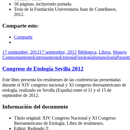
58 páginas, incluyendo portada.
Tesis de la Fundación Universitaria Juan de Castellanos,
2012.
Comparte esto:
Compartir
17 septiembre, 2012
17 septiembre, 2012
Biblioteca
,
Libros
,
Manejo
Comportamiento
Entrenamiento
Etología
Fisiología
Inmunología
Parasit
Congreso de Etología Sevilla 2012
Este libro presenta los resúmenes de las conferencias presentadas
durante el XIV congreso nacional y XI congreso iberoamericano de
etología, realizado en Sevilla (España) entre el 11 y el 15 de
septiembre de 2012.
Información del documento
Título original: XIV Congreso Nacional y XI Congreso
Iberoamericano de Etología. Libro de resúmenes.
Editor: Redondo T.