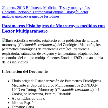
21 enero, 2013
Biblioteca
,
Medicina
,
Tesis y monografías
Chelonia
Chelonoidis carbonaria
Equipos
Fisiología
Lector
multiparámetros
Parámetros
Testudines
Parámetros Fisiológicos de Morrocoyes medidos con
Lector Multiparámetro
Este estudio, estableció en la población de tortugas
morrocoy (
Chelonoidis carbonaria
) del Zoológico Matecaña, los
parámetros fisiológicos de frecuencia cardíaca, frecuencia
respiratoria, saturación de oxígeno y temperatura, adaptando los
electrodos del equipo multiparámetros Zondan 120D a la anatomía
de los individuos.
Información del Documento
Título original: Estandarización de Parámetros Fisiológicos
Mediante el Uso del Equipo Multiparámetros ZONDAN
120D en Tortuga Morrocoy (
Chelonoidis carbonaria
) del
Zoológico Matecaña, Pereira, Risaralda.
Autor: Eduardo Silva.
Idioma: Español.
Tamaño: Carta.