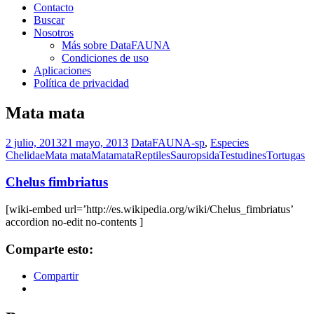
Contacto
Buscar
Nosotros
Más sobre DataFAUNA
Condiciones de uso
Aplicaciones
Política de privacidad
Mata mata
2 julio, 2013
21 mayo, 2013
DataFAUNA-sp
,
Especies
Chelidae
Mata mata
Matamata
Reptiles
Sauropsida
Testudines
Tortugas
Chelus fimbriatus
[wiki-embed url=’http://es.wikipedia.org/wiki/Chelus_fimbriatus’
accordion no-edit no-contents ]
Comparte esto:
Compartir