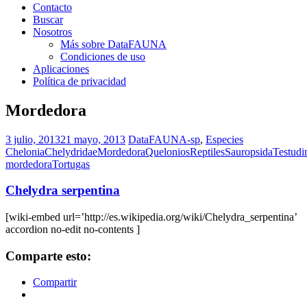
Contacto
Buscar
Nosotros
Más sobre DataFAUNA
Condiciones de uso
Aplicaciones
Política de privacidad
Mordedora
3 julio, 2013
21 mayo, 2013
DataFAUNA-sp
,
Especies
Chelonia
Chelydridae
Mordedora
Quelonios
Reptiles
Sauropsida
Testudi
mordedora
Tortugas
Chelydra serpentina
[wiki-embed url=’http://es.wikipedia.org/wiki/Chelydra_serpentina’
accordion no-edit no-contents ]
Comparte esto:
Compartir