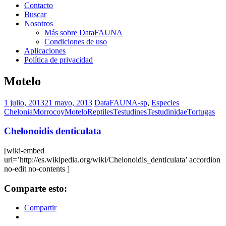
Contacto
Buscar
Nosotros
Más sobre DataFAUNA
Condiciones de uso
Aplicaciones
Política de privacidad
Motelo
1 julio, 2013
21 mayo, 2013
DataFAUNA-sp
,
Especies
Chelonia
Morrocoy
Motelo
Reptiles
Testudines
Testudinidae
Tortugas
Chelonoidis denticulata
[wiki-embed
url=’http://es.wikipedia.org/wiki/Chelonoidis_denticulata’ accordion
no-edit no-contents ]
Comparte esto:
Compartir