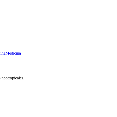
ina
Medicina
 neotropicales.