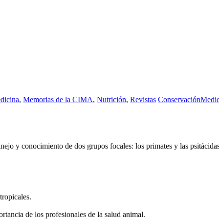
dicina
,
Memorias de la CIMA
,
Nutrición
,
Revistas
Conservación
Medic
ejo y conocimiento de dos grupos focales: los primates y las psitácidas
tropicales.
rtancia de los profesionales de la salud animal.