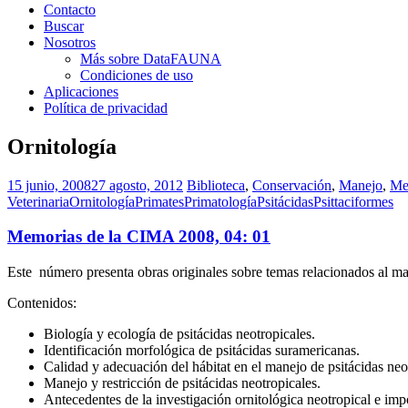
Contacto
Buscar
Nosotros
Más sobre DataFAUNA
Condiciones de uso
Aplicaciones
Política de privacidad
Ornitología
15 junio, 2008
27 agosto, 2012
Biblioteca
,
Conservación
,
Manejo
,
Me
Veterinaria
Ornitología
Primates
Primatología
Psitácidas
Psittaciformes
Memorias de la CIMA 2008, 04: 01
Este número presenta obras originales sobre temas relacionados al man
Contenidos:
Biología y ecología de psitácidas neotropicales.
Identificación morfológica de psitácidas suramericanas.
Calidad y adecuación del hábitat en el manejo de psitácidas neo
Manejo y restricción de psitácidas neotropicales.
Antecedentes de la investigación ornitológica neotropical e impo