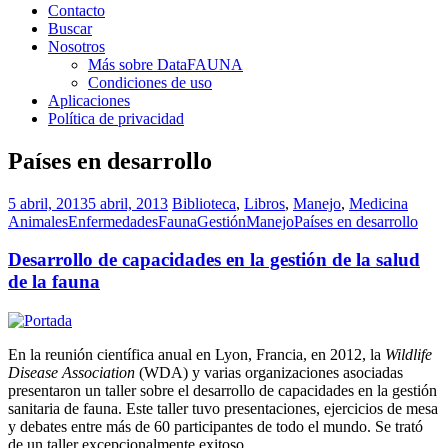
Contacto
Buscar
Nosotros
Más sobre DataFAUNA
Condiciones de uso
Aplicaciones
Política de privacidad
Países en desarrollo
5 abril, 2013
5 abril, 2013
Biblioteca
,
Libros
,
Manejo
,
Medicina
Animales
Enfermedades
Fauna
Gestión
Manejo
Países en desarrollo
Desarrollo de capacidades en la gestión de la salud
de la fauna
En la reunión científica anual en Lyon, Francia, en 2012, la
Wildlife
Disease Association
(WDA) y varias organizaciones asociadas
presentaron un taller sobre el desarrollo de capacidades en la gestión
sanitaria de fauna. Este taller tuvo presentaciones, ejercicios de mesa
y debates entre más de 60 participantes de todo el mundo. Se trató
de un taller excepcionalmente exitoso.