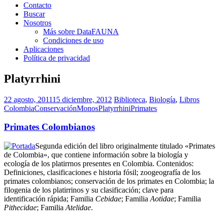
Contacto
Buscar
Nosotros
Más sobre DataFAUNA
Condiciones de uso
Aplicaciones
Política de privacidad
Platyrrhini
22 agosto, 2011
15 diciembre, 2012
Biblioteca
,
Biología
,
Libros
Colombia
Conservación
Monos
Platyrrhini
Primates
Primates Colombianos
Segunda edición del libro originalmente titulado «Primates
de Colombia», que contiene información sobre la biología y
ecología de los platirrnos presentes en Colombia. Contenidos:
Definiciones, clasificaciones e historia fósil; zoogeografía de los
primates colombianos; conservación de los primates en Colombia; la
filogenia de los platirrinos y su clasificación; clave para
identificación rápida; Familia
Cebidae
; Familia
Aotidae
; Familia
Pithecidae
; Familia
Atelidae
.