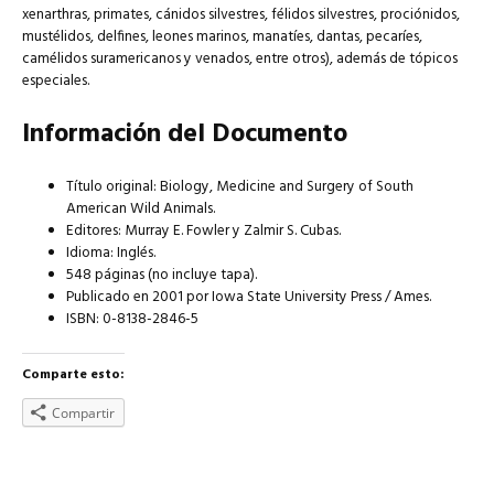
xenarthras, primates, cánidos silvestres, félidos silvestres, prociónidos,
mustélidos, delfines, leones marinos, manatíes, dantas, pecaríes,
camélidos suramericanos y venados, entre otros), además de tópicos
especiales.
Información del Documento
Título original: Biology, Medicine and Surgery of South
American Wild Animals.
Editores: Murray E. Fowler y Zalmir S. Cubas.
Idioma: Inglés.
548 páginas (no incluye tapa).
Publicado en 2001 por Iowa State University Press / Ames.
ISBN: 0-8138-2846-5
Comparte esto:
Compartir