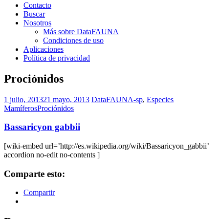
Contacto
Buscar
Nosotros
Más sobre DataFAUNA
Condiciones de uso
Aplicaciones
Política de privacidad
Prociónidos
1 julio, 2013
21 mayo, 2013
DataFAUNA-sp
,
Especies
Mamíferos
Prociónidos
Bassaricyon gabbii
[wiki-embed url=’http://es.wikipedia.org/wiki/Bassaricyon_gabbii’
accordion no-edit no-contents ]
Comparte esto:
Compartir