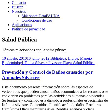
Contacto
Buscar
Nosotros
Más sobre DataFAUNA
Condiciones de uso
Aplicaciones
Política de privacidad
Salud Pública
Tópicos relacionados con la salud pública
10 agosto, 2010
10 junio, 2012
Biblioteca
,
Libros
,
Manejo
Epidemiología
Fauna Silvestre
Invasores
Plagas
Salud Pública
Prevención y Control de Daños causados por
Animales Silvestres
Este documento presenta información sobre las especies de
vertebrados que pueden causar daños económicos a los recursos o se
convierten en problemas para las actividades humanas o viviendas.
Su lenguaje y contenido está dirigido a profesionales especialistas de
la fauna silvestre. Contenidos: Identificación de daños Roedores
Carnívoros Otros mamíferos Aves Reptiles, anfibios y otros